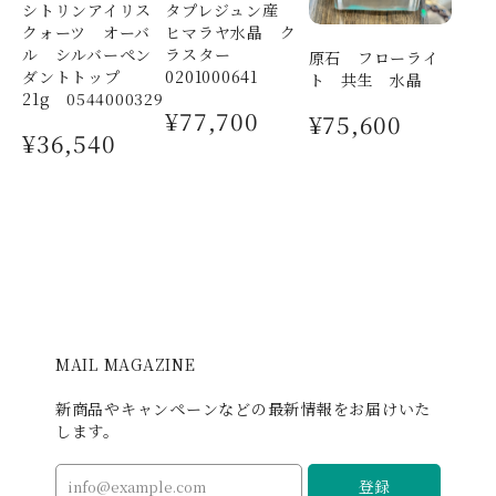
シトリンアイリス
タプレジュン産
すがはトライアングルさまの石の品質だと思いました。
クォーツ オーバ
ヒマラヤ水晶 ク
合わせていただいたパールの照りも美しいです。 あまり
ル シルバーペン
ラスター
原石 フローライ
玉で作ってくださったチャームもとても可愛いです✨ 大
ダントトップ
0201000641
ト 共生 水晶
切に身につけさせていただきます💖
21g 0544000329
¥77,700
¥75,600
¥36,540
I様 ご感想をお寄せいただき、ありがとう
ございました。 ブレスレットの糸の不具合
など、1か月間無料調整システムがございま
す。 大きさのお直し等、ございましたら遠
慮なくおっしゃって下さいませ☺️ ありがと
うございます。
I様専用
MAIL MAGAZINE
2026/03/04
新商品やキャンペーンなどの最新情報をお届けいた
します。
お迎えしたレッドジャスパーのフクロウちゃん、玄関に
飾らせていただいています😊 落ち着いた赤色と飄々とし
登録
たお顔が愛着湧きます✨ 福を呼び込んでくれますように