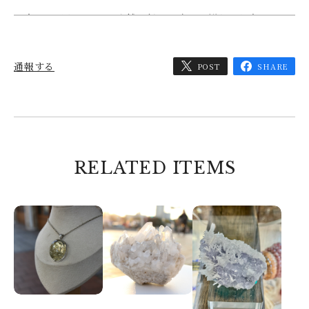
本日、届きました。店舗に行った時に、鮮やかな赤ワイ
ン色に、一目ぼれして購入しました。小倉のトライアン
グルには、たまにお世話になっています。迅速、丁寧な
対応と発送、ありがとうございました。これからも通う
通報する
POST
SHARE
ので宜しくお願い致します。
コメントいただきまして、ありがとうござい
ました。 無事に到着されたとのこと、安心
いたしました。 ぜひ又、店舗の方にもお越
しくださいませ。 お待ちしております。 代
RELATED ITEMS
表 中村
I様専用
2026/03/08
果蓮先生のリーディングでの紹介のアクアマリン、とっ
ても美しいです🩵小玉ながら輝きがしっかりとあり、さ