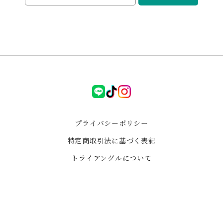
🩷 水晶のチャームもありがとうございました🙏💖
ゼロフィールド パワフル浄化セット ブラックフライデー特別企画
2026/01/03
i様専用
LINE
tiktok
instagram
2025/11/18
プライバシーポリシー
ペンデュラム可愛し興味はあるけど、自分で使うことは
特定商取引法に基づく表記
ないかなと思ってましたが、この大きさのローズクォー
トライアングルについて
ツを使っていて、デザインもレトロ不思議な感じが可愛
くて、お迎えさせていただきました😊手に取って見てる
だけでも癒やしと安心感があります。トライアングルさ
んの石の大ファンです🩷
i様 レビューいただき、ありがとうござい