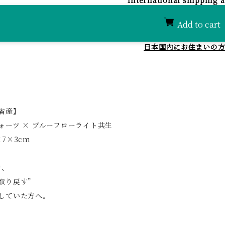
Add to cart
日本国内にお住まいの
省産】
ォーツ × ブルーフローライト共生
7×3cm
で、
取り戻す”
していた方へ。