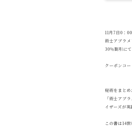
11月7日0：0
術士アブラメ
30％割引に
クーポンコー
秘術をまとめ
「術士アブラ
イザーズが英
この書は14