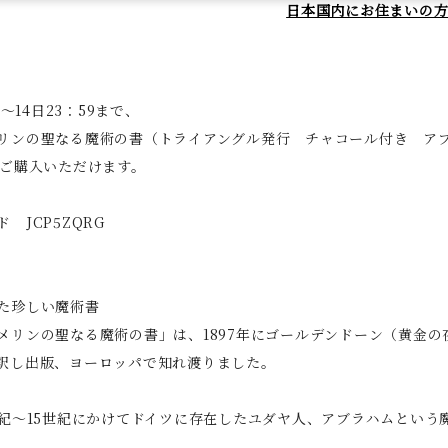
日本国内にお住まいの
0～14日23：59まで、
リンの聖なる魔術の書（トライアングル発行 チャコール付き ア
てご購入いただけます。
ド JCP5ZQRG
た珍しい魔術書
メリンの聖なる魔術の書」は、1897年にゴールデンドーン（黄金
訳し出版、ヨーロッパで知れ渡りました。
世紀～15世紀にかけてドイツに存在したユダヤ人、アブラハムという