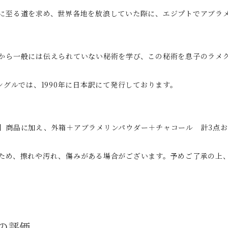
に至る道を求め、世界各地を放浪していた際に、エジプトでアブラ
から一般には伝えられていない秘術を学び、この秘術を息子のラメ
アングルでは、1990年に日本訳にて発行しております。
】商品に加え、外箱＋アブラメリンパウダー＋チャコール 計3点
ため、擦れや汚れ、傷みがある場合がございます。予めご了承の上
の評価