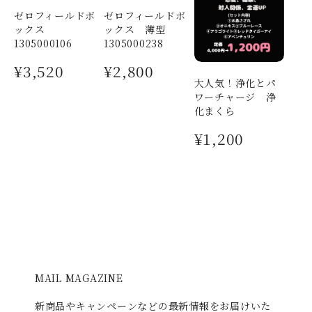
ゼロフィールドボ
ゼロフィールドボ
果蓮先生のリーディングでの紹介のアクアマリン、とっ
ックス
ックス 薄型
ても美しいです🩵小玉ながら輝きがしっかりとあり、さ
1305000106
1305000238
すがはトライアングルさまの石の品質だと思いました。
合わせていただいたパールの照りも美しいです。 あまり
¥3,520
¥2,800
玉で作ってくださったチャームもとても可愛いです✨ 大
大人気！浄化とパ
切に身につけさせていただきます💖
ワーチャージ 浄
化まくら
I様 ご感想をお寄せいただき、ありがとう
¥1,200
ございました。 ブレスレットの糸の不具合
など、1か月間無料調整システムがございま
す。 大きさのお直し等、ございましたら遠
慮なくおっしゃって下さいませ☺️ ありがと
うございます。
I様専用
MAIL MAGAZINE
2026/03/04
新商品やキャンペーンなどの最新情報をお届けいた