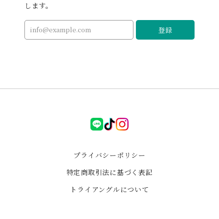
お迎えしたレッドジャスパーのフクロウちゃん、玄関に
します。
飾らせていただいています😊 落ち着いた赤色と飄々とし
たお顔が愛着湧きます✨ 福を呼び込んでくれますように
登録
🩷 水晶のチャームもありがとうございました🙏💖
ゼロフィールド パワフル浄化セット ブラックフライデー特別企画
2026/01/03
i様専用
LINE
tiktok
instagram
2025/11/18
プライバシーポリシー
ペンデュラム可愛し興味はあるけど、自分で使うことは
特定商取引法に基づく表記
ないかなと思ってましたが、この大きさのローズクォー
ツを使っていて、デザインもレトロ不思議な感じが可愛
トライアングルについて
くて、お迎えさせていただきました😊手に取って見てる
だけでも癒やしと安心感があります。トライアングルさ
んの石の大ファンです🩷