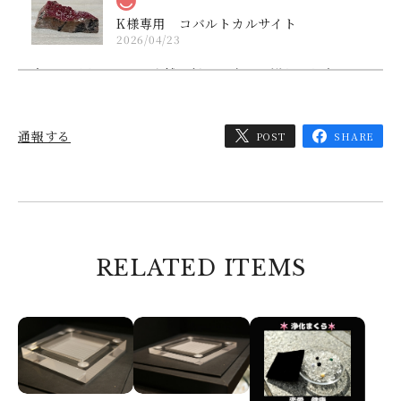
K様専用 コバルトカルサイト
2026/04/23
本日、届きました。店舗に行った時に、鮮やかな赤ワイ
ン色に、一目ぼれして購入しました。小倉のトライアン
グルには、たまにお世話になっています。迅速、丁寧な
対応と発送、ありがとうございました。これからも通う
通報する
POST
SHARE
ので宜しくお願い致します。
コメントいただきまして、ありがとうござい
ました。 無事に到着されたとのこと、安心
いたしました。 ぜひ又、店舗の方にもお越
しくださいませ。 お待ちしております。 代
RELATED ITEMS
表 中村
I様専用
2026/03/08