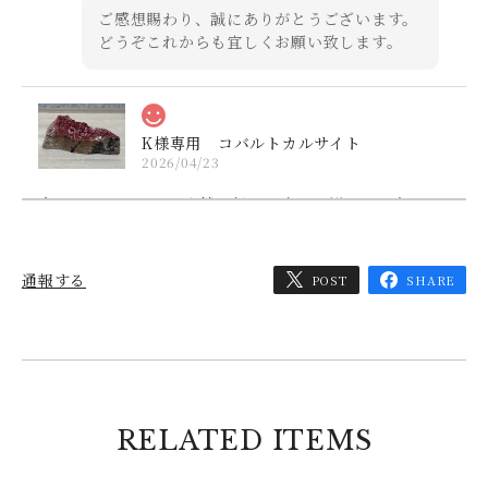
ご感想賜わり、誠にありがとうございます。
どうぞこれからも宜しくお願い致します。
K様専用 コバルトカルサイト
2026/04/23
本日、届きました。店舗に行った時に、鮮やかな赤ワイ
ン色に、一目ぼれして購入しました。小倉のトライアン
グルには、たまにお世話になっています。迅速、丁寧な
対応と発送、ありがとうございました。これからも通う
通報する
POST
SHARE
ので宜しくお願い致します。
コメントいただきまして、ありがとうござい
ました。 無事に到着されたとのこと、安心
いたしました。 ぜひ又、店舗の方にもお越
しくださいませ。 お待ちしております。 代
RELATED ITEMS
表 中村