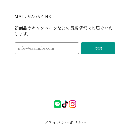
I様専用
MAIL MAGAZINE
2026/03/04
新商品やキャンペーンなどの最新情報をお届けいた
お迎えしたレッドジャスパーのフクロウちゃん、玄関に
します。
飾らせていただいています😊 落ち着いた赤色と飄々とし
たお顔が愛着湧きます✨ 福を呼び込んでくれますように
登録
🩷 水晶のチャームもありがとうございました🙏💖
ゼロフィールド パワフル浄化セット ブラックフライデー特別企画
2026/01/03
i様専用
LINE
tiktok
instagram
2025/11/18
プライバシーポリシー
ペンデュラム可愛し興味はあるけど、自分で使うことは