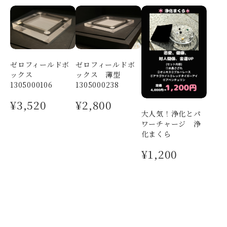
I様専用
2026/03/08
ゼロフィールドボ
ゼロフィールドボ
果蓮先生のリーディングでの紹介のアクアマリン、とっ
ックス
ックス 薄型
ても美しいです🩵小玉ながら輝きがしっかりとあり、さ
1305000106
1305000238
すがはトライアングルさまの石の品質だと思いました。
合わせていただいたパールの照りも美しいです。 あまり
¥3,520
¥2,800
玉で作ってくださったチャームもとても可愛いです✨ 大
大人気！浄化とパ
切に身につけさせていただきます💖
ワーチャージ 浄
化まくら
I様 ご感想をお寄せいただき、ありがとう
¥1,200
ございました。 ブレスレットの糸の不具合
など、1か月間無料調整システムがございま
す。 大きさのお直し等、ございましたら遠
慮なくおっしゃって下さいませ☺️ ありがと
うございます。