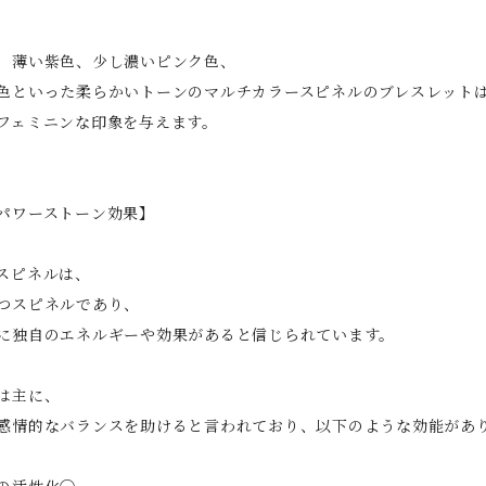
、薄い紫色、少し濃いピンク色、
色といった柔らかいトーンのマルチカラースピネルのブレスレット
フェミニンな印象を与えます。
パワーストーン効果】
スピネルは、
つスピネルであり、
に独自のエネルギーや効果があると信じられています。
は主に、
感情的なバランスを助けると言われており、以下のような効能があ
の活性化◯